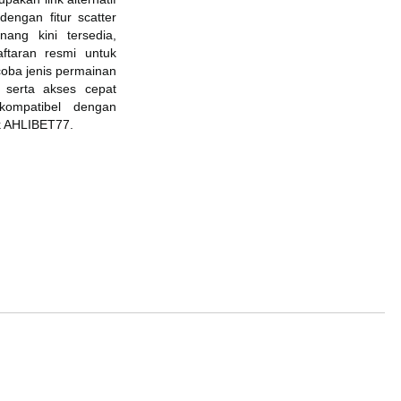
dengan fitur scatter
ang kini tersedia,
ftaran resmi untuk
oba jenis permainan
 serta akses cepat
 kompatibel dengan
nk AHLIBET77.