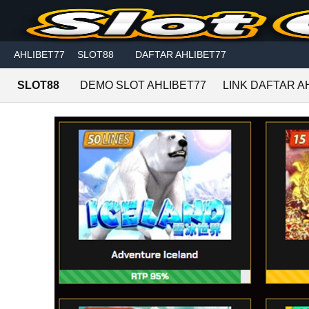
Skip to main content
AHLIBET77
SLOT88
DAFTAR AHLIBET77
SLOT88
DEMO SLOT AHLIBET77
LINK DAFTAR A