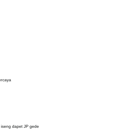
ercaya
 iseng dapet JP gede