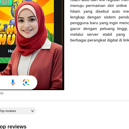
menuju permainan slot online 
hitam yang disebut auto men
lengkap dengan sistem penda
pengguna baru yang ingin menc
gacor dengan peluang tinggi,
melalui server stabil yang
berbagai perangkat digital di li
in
Top reviews
op reviews