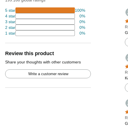
199.166 global ratings
5 star
100%
4 star
0%
3 star
0%
R
2 star
0%
G
1 star
0%
Review this product
Share your thoughts with other customers
R
Write a customer review
K
R
G