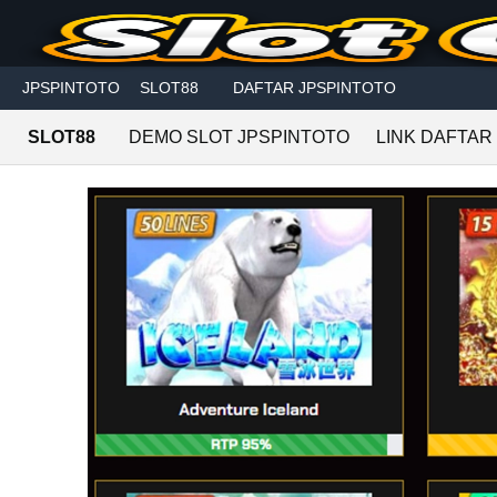
Skip to main content
JPSPINTOTO
SLOT88
DAFTAR JPSPINTOTO
SLOT88
DEMO SLOT JPSPINTOTO
LINK DAFTAR