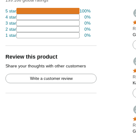
199.166 global ratings
5 star
100%
4 star
0%
3 star
0%
R
2 star
0%
G
1 star
0%
Review this product
Share your thoughts with other customers
R
Write a customer review
K
R
G