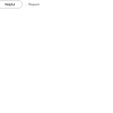
Report
Helpful