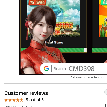
Roll over image to zoom 
Customer reviews
5 out of 5
T