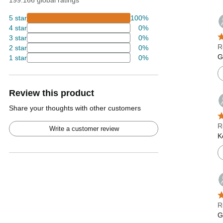
199.166 global ratings
5 star
100%
4 star
0%
3 star
0%
R
2 star
0%
G
1 star
0%
Review this product
Share your thoughts with other customers
R
Write a customer review
K
R
G