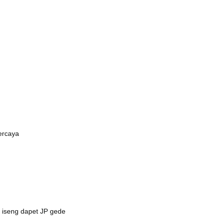
ercaya
 iseng dapet JP gede