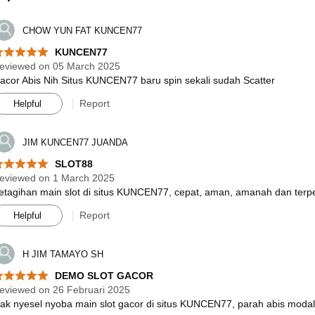
CHOW YUN FAT KUNCEN77
KUNCEN77
eviewed on 05 March 2025
acor Abis Nih Situs KUNCEN77 baru spin sekali sudah Scatter
Report
Helpful
JIM KUNCEN77 JUANDA
SLOT88
eviewed on 1 March 2025
etagihan main slot di situs KUNCEN77, cepat, aman, amanah dan terp
Report
Helpful
H JIM TAMAYO SH
DEMO SLOT GACOR
eviewed on 26 Februari 2025
ak nyesel nyoba main slot gacor di situs KUNCEN77, parah abis modal