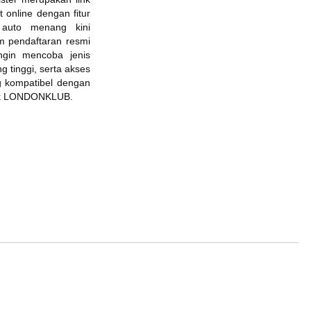
t online dengan fitur
 auto menang kini
em pendaftaran resmi
ngin mencoba jenis
 tinggi, serta akses
ng kompatibel dengan
link LONDONKLUB.