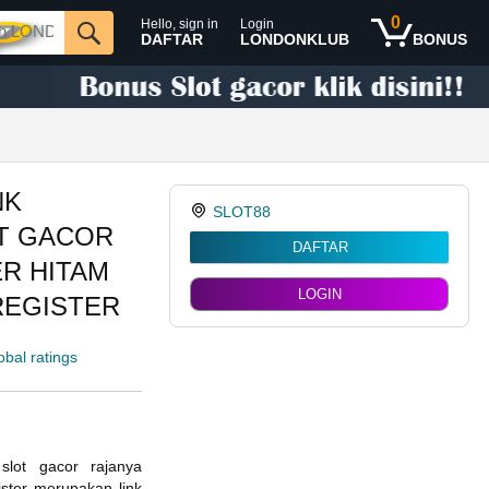
0
Hello, sign in
Login
DAFTAR
LONDONKLUB
BONUS
NK
SLOT88
OT GACOR
DAFTAR
R HITAM
LOGIN
REGISTER
obal ratings
slot gacor rajanya
ister merupakan link