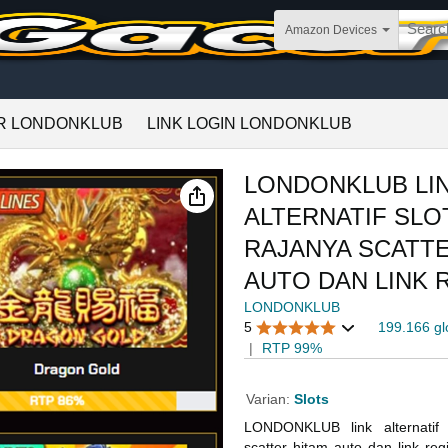
Amazon Devices
AR LONDONKLUB
LINK LOGIN LONDONKLUB
LONDONKLUB LI
ALTERNATIF SL
RAJANYA SCATTE
AUTO DAN LINK 
LONDONKLUB
5
199.166 gl
|
RTP 99%
Varian:
Slots
LONDONKLUB link alternatif 
scatter hitam auto dan link reg