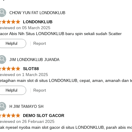
CHOW YUN FAT LONDONKLUB
LONDONKLUB
eviewed on 05 March 2025
acor Abis Nih Situs LONDONKLUB baru spin sekali sudah Scatter
Report
Helpful
JIM LONDONKLUB JUANDA
SLOT88
eviewed on 1 March 2025
etagihan main slot di situs LONDONKLUB, cepat, aman, amanah dan t
Report
Helpful
H JIM TAMAYO SH
DEMO SLOT GACOR
eviewed on 26 Februari 2025
ak nyesel nyoba main slot gacor di situs LONDONKLUB, parah abis mo