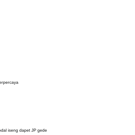
erpercaya
dal iseng dapet JP gede