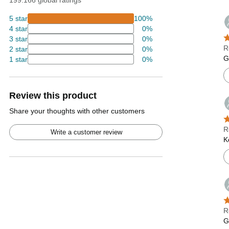
199.166 global ratings
5 star
100%
4 star
0%
3 star
0%
R
2 star
0%
G
1 star
0%
Review this product
Share your thoughts with other customers
R
Write a customer review
K
R
G