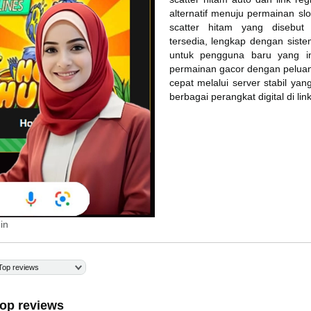
alternatif menuju permainan slo
scatter hitam yang disebut
tersedia, lengkap dengan sist
untuk pengguna baru yang i
permainan gacor dengan peluang
cepat melalui server stabil ya
berbagai perangkat digital di 
in
Top reviews
op reviews