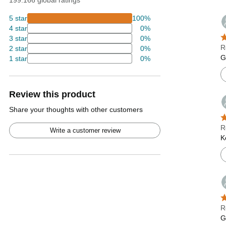
199.166 global ratings
5 star
100%
4 star
0%
3 star
0%
R
2 star
0%
G
1 star
0%
Review this product
Share your thoughts with other customers
R
Write a customer review
K
R
G