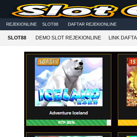
Skip to main content
REJEKIONLINE
SLOT88
DAFTAR REJEKIONLINE
SLOT88
DEMO SLOT REJEKIONLINE
LINK DAFT