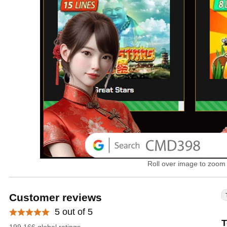
Roll over image to zoom 
Customer reviews
5 out of 5
T