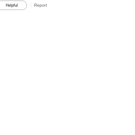
Report
Helpful