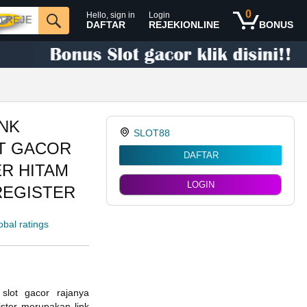
0
Hello, sign in
Login
DAFTAR
REJEKIONLINE
BONUS
INK
SLOT88
OT GACOR
DAFTAR
R HITAM
LOGIN
REGISTER
obal ratings
 slot gacor rajanya
ister merupakan link