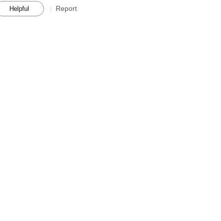
Report
Helpful