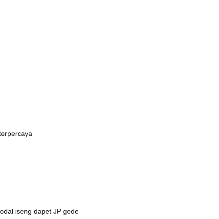
terpercaya
odal iseng dapet JP gede