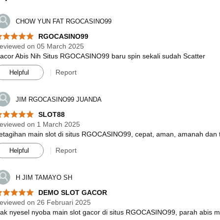
CHOW YUN FAT RGOCASINO99
RGOCASINO99
eviewed on 05 March 2025
acor Abis Nih Situs RGOCASINO99 baru spin sekali sudah Scatter
Report
Helpful
JIM RGOCASINO99 JUANDA
SLOT88
eviewed on 1 March 2025
etagihan main slot di situs RGOCASINO99, cepat, aman, amanah dan 
Report
Helpful
H JIM TAMAYO SH
DEMO SLOT GACOR
eviewed on 26 Februari 2025
ak nyesel nyoba main slot gacor di situs RGOCASINO99, parah abis m