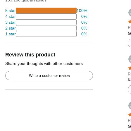
199.166 global ratings
5 star
100%
4 star
0%
3 star
0%
R
2 star
0%
G
1 star
0%
Review this product
Share your thoughts with other customers
R
Write a customer review
K
R
G