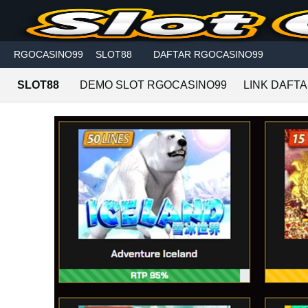
Skip to main content
RGOCASINO99
SLOT88
DAFTAR RGOCASINO99
SLOT88
DEMO SLOT RGOCASINO99
LINK DAFT