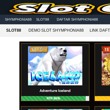
Skip to main content
SHYMPHONIA88
SLOT88
DAFTAR SHYMPHONIA88
SLOT88
DEMO SLOT SHYMPHONIA88
LINK DAF