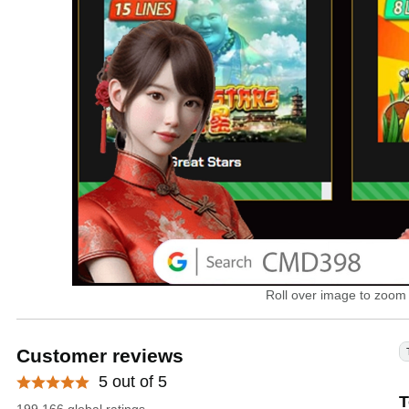
Roll over image to zoom 
Customer reviews
5 out of 5
T