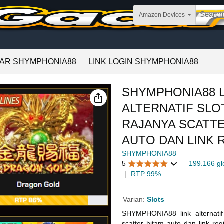
Amazon Devices
TAR SHYMPHONIA88
LINK LOGIN SHYMPHONIA88
SHYMPHONIA88 L
ALTERNATIF SL
RAJANYA SCATTE
AUTO DAN LINK 
SHYMPHONIA88
5
199.166 gl
|
RTP 99%
Varian:
Slots
SHYMPHONIA88 link alternatif
scatter hitam auto dan link reg