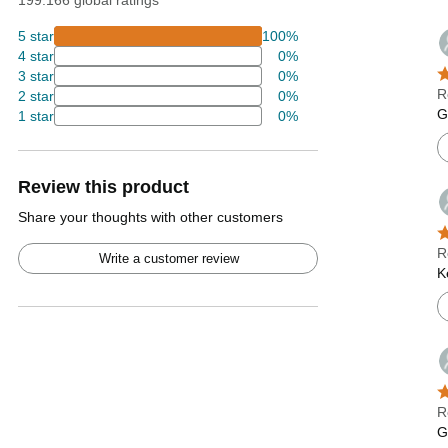
199.166 global ratings
5 star
100%
4 star
0%
3 star
0%
R
2 star
0%
G
1 star
0%
Review this product
Share your thoughts with other customers
R
Write a customer review
K
R
G